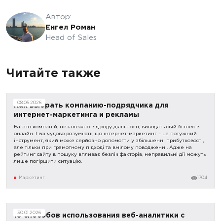
Автор:
Енгел Роман
Head of Sales
Читайте также
08.06.2026
Как выбрать компанию-подрядчика для
интернет-маркетинга и рекламы
Багато компаній, незалежно від роду діяльності, виводять свій бізнес в
онлайн. І всі чудово розуміють, що інтернет-маркетинг – це потужний
інструмент, який може серйозно допомогти у збільшенні прибутковості,
але тільки при грамотному підході та вмілому поводженні. Адже на
рейтинг сайту в пошуку впливає безліч факторів, неправильні дії можуть
лише погіршити ситуацію.
Маркетинг
1704
30.01.2026
10 способов использования веб-аналитики с