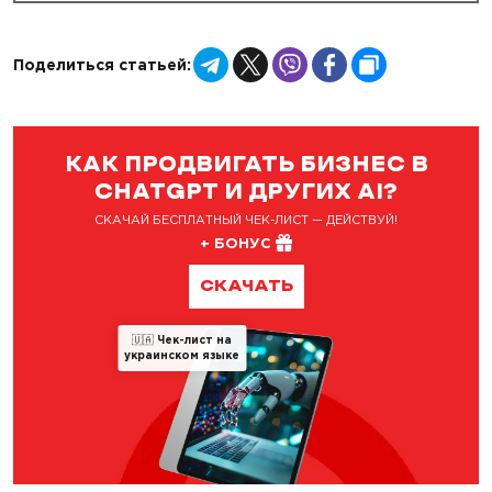
Telegram
X
Viber
Facebook
Copy
Поделиться статьей:
Link
КАК ПРОДВИГАТЬ БИЗНЕС В
CHATGPT И ДРУГИХ AI?
СКАЧАЙ БЕСПЛАТНЫЙ ЧЕК-ЛИСТ — ДЕЙСТВУЙ!
+ БОНУС
СКАЧАТЬ
🇺🇦
Чек-лист на
украинском языке