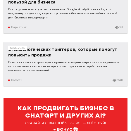
пользой для бизнеса
После установки кода отслеживания Google Analytics на сайт, его
владелец получает доступ к огромным объемам чрезвычайно ценной
для бизнеса информации.
Маркетинг
361
08.06.2026
8 психологических триггеров, которые помогут
повысить продажи
Психологические триггеры – приемы, которые маркетологи научились
использовать в качестве мощного инструмента воздействия на
инстинкты пользователей.
Новости
2648
КАК ПРОДВИГАТЬ БИЗНЕС В
CHATGPT И ДРУГИХ AI?
СКАЧАЙ БЕСПЛАТНЫЙ ЧЕК-ЛИСТ — ДЕЙСТВУЙ!
+ БОНУС