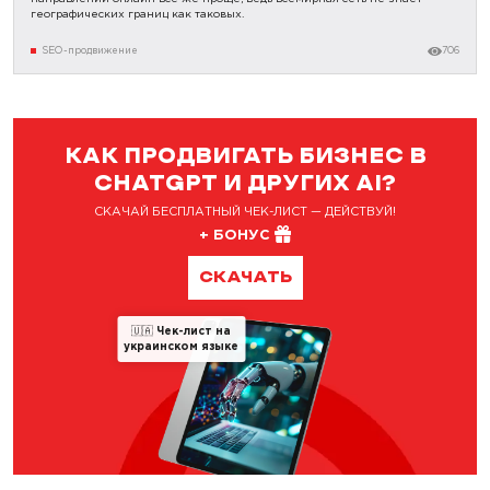
географических границ как таковых.
SEO-продвижение
706
КАК ПРОДВИГАТЬ БИЗНЕС В
CHATGPT И ДРУГИХ AI?
СКАЧАЙ БЕСПЛАТНЫЙ ЧЕК-ЛИСТ — ДЕЙСТВУЙ!
+ БОНУС
СКАЧАТЬ
🇺🇦
Чек-лист на
украинском языке