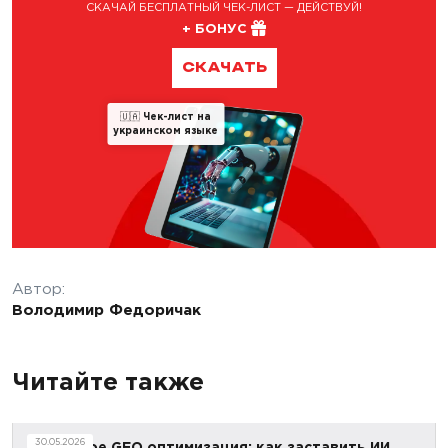
СКАЧАЙ БЕСПЛАТНЫЙ ЧЕК-ЛИСТ — ДЕЙСТВУЙ!
+ БОНУС
СКАЧАТЬ
🇺🇦
Чек-лист на
украинском языке
Автор:
Володимир Федоричак
Читайте также
30.05.2026
Что такое GEO оптимизация: как заставить ИИ