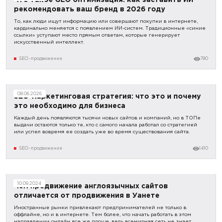
рекомендовать ваш бренд в 2026 году
То, как люди ищут информацию или совершают покупки в интернете,
кардинально меняется с появлением ИИ-систем. Традиционные «синие
ссылки» уступают место прямым ответам, которые генерирует
искусственный интеллект.
SEO-продвижение
780
08.06.2026
SEO-маркетинговая стратегия: что это и почему
это необходимо для бизнеса
Каждый день появляются тысячи новых сайтов и компаний, но в ТОПе
выдачи остаются только те, кто с самого начала работал со стратегией
или успел вовремя ее создать уже во время существования сайта.
SEO-продвижение
1410
10.09.2024
Чем продвижение англоязычных сайтов
отличается от продвижения в Уанете
Иностранные рынки привлекают предпринимателей не только в
оффлайне, но и в интернете. Тем более, что начать работать в этом
направлении онлайн все же проще, ведь всемирная сеть не знает