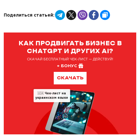
Telegram
X
Viber
Facebook
Copy
Поделиться статьей:
Link
КАК ПРОДВИГАТЬ БИЗНЕС В
CHATGPT И ДРУГИХ AI?
СКАЧАЙ БЕСПЛАТНЫЙ ЧЕК-ЛИСТ — ДЕЙСТВУЙ!
+ БОНУС
СКАЧАТЬ
🇺🇦
Чек-лист на
украинском языке