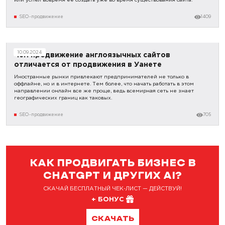
SEO-продвижение
1409
10.09.2024
Чем продвижение англоязычных сайтов
отличается от продвижения в Уанете
Иностранные рынки привлекают предпринимателей не только в
оффлайне, но и в интернете. Тем более, что начать работать в этом
направлении онлайн все же проще, ведь всемирная сеть не знает
географических границ как таковых.
SEO-продвижение
705
КАК ПРОДВИГАТЬ БИЗНЕС В
CHATGPT И ДРУГИХ AI?
СКАЧАЙ БЕСПЛАТНЫЙ ЧЕК-ЛИСТ — ДЕЙСТВУЙ!
+ БОНУС
СКАЧАТЬ