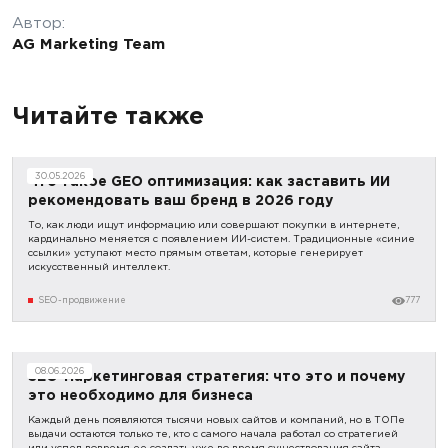
Автор:
AG Marketing Team
Читайте также
30.05.2026
Что такое GEO оптимизация: как заставить ИИ
рекомендовать ваш бренд в 2026 году
То, как люди ищут информацию или совершают покупки в интернете,
кардинально меняется с появлением ИИ-систем. Традиционные «синие
ссылки» уступают место прямым ответам, которые генерирует
искусственный интеллект.
SEO-продвижение
777
08.06.2026
SEO-маркетинговая стратегия: что это и почему
это необходимо для бизнеса
Каждый день появляются тысячи новых сайтов и компаний, но в ТОПе
выдачи остаются только те, кто с самого начала работал со стратегией
или успел вовремя ее создать уже во время существования сайта.