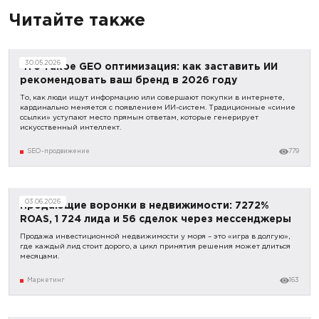
Читайте также
30.05.2026
Что такое GEO оптимизация: как заставить ИИ
рекомендовать ваш бренд в 2026 году
То, как люди ищут информацию или совершают покупки в интернете,
кардинально меняется с появлением ИИ-систем. Традиционные «синие
ссылки» уступают место прямым ответам, которые генерирует
искусственный интеллект.
SEO-продвижение
779
03.06.2026
Продающие воронки в недвижимости: 7272%
ROAS, 1 724 лида и 56 сделок через мессенджеры
Продажа инвестиционной недвижимости у моря – это «игра в долгую»,
где каждый лид стоит дорого, а цикл принятия решения может длиться
месяцами.
Маркетинг
163