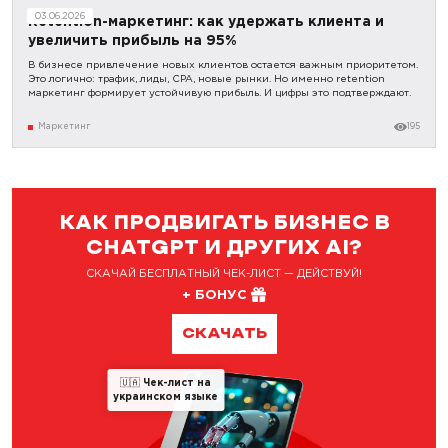
03.06.2026
Retention-маркетинг: как удержать клиента и
увеличить прибыль на 95%
В бизнесе привлечение новых клиентов остается важным приоритетом.
Это логично: трафик, лиды, CPA, новые рынки. Но именно retention
маркетинг формирует устойчивую прибыль. И цифры это подтверждают.
Маркетинг
195
КАК ПРОДВИГАТЬ БИЗНЕС В
CHATGPT И ДРУГИХ AI?
СКАЧАЙ БЕСПЛАТНЫЙ ЧЕК-ЛИСТ — ДЕЙСТВУЙ!
+ БОНУС
СКАЧАТЬ
🇺🇦
Чек-лист на
украинском языке