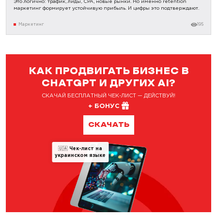
Это логично: трафик, лиды, CPA, новые рынки. Но именно retention
маркетинг формирует устойчивую прибыль. И цифры это подтверждают.
Маркетинг
195
КАК ПРОДВИГАТЬ БИЗНЕС В
CHATGPT И ДРУГИХ AI?
СКАЧАЙ БЕСПЛАТНЫЙ ЧЕК-ЛИСТ — ДЕЙСТВУЙ!
+ БОНУС
СКАЧАТЬ
🇺🇦
Чек-лист на
украинском языке