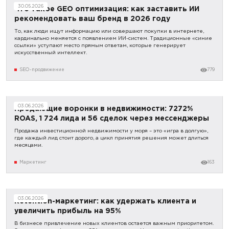
30.05.2026
Что такое GEO оптимизация: как заставить ИИ
рекомендовать ваш бренд в 2026 году
То, как люди ищут информацию или совершают покупки в интернете,
кардинально меняется с появлением ИИ-систем. Традиционные «синие
ссылки» уступают место прямым ответам, которые генерирует
искусственный интеллект.
SEO-продвижение
779
03.06.2026
Продающие воронки в недвижимости: 7272%
ROAS, 1 724 лида и 56 сделок через мессенджеры
Продажа инвестиционной недвижимости у моря – это «игра в долгую»,
где каждый лид стоит дорого, а цикл принятия решения может длиться
месяцами.
Маркетинг
163
03.06.2026
Retention-маркетинг: как удержать клиента и
увеличить прибыль на 95%
В бизнесе привлечение новых клиентов остается важным приоритетом.