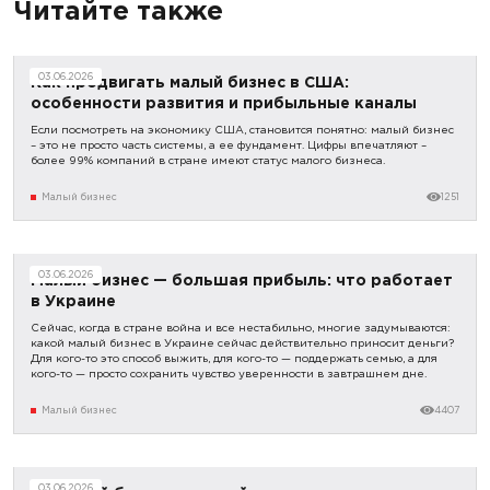
Читайте также
03.06.2026
Как продвигать малый бизнес в США:
особенности развития и прибыльные каналы
Если посмотреть на экономику США, становится понятно: малый бизнес
– это не просто часть системы, а ее фундамент. Цифры впечатляют –
более 99% компаний в стране имеют статус малого бизнеса.
Малый бизнес
1251
03.06.2026
Малый бизнес — большая прибыль: что работает
в Украине
Сейчас, когда в стране война и все нестабильно, многие задумываются:
какой малый бизнес в Украине сейчас действительно приносит деньги?
Для кого-то это способ выжить, для кого-то — поддержать семью, а для
кого-то — просто сохранить чувство уверенности в завтрашнем дне.
Малый бизнес
4407
03.06.2026