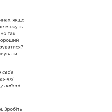
инах, якщо
не можуть
чно так
 хороший
язуватися?
овувати
е себе
дь-які
у виборі.
ї. Зробіть