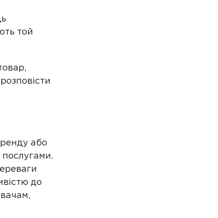
дь
ють той
товар,
 розповісти
бренду або
 послугами.
переваги
ивістю до
увачам,