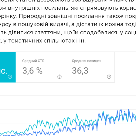
кож внутрішніх посилань, які спрямовують кори
орінку. Природні зовнішні посилання також п
урсу в пошуковій видачі, а дістати їх можна тоді
ть ділитися статтями, що їм сподобалися, у со
 у тематичних спільнотах і ін.