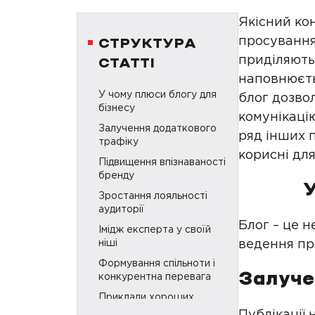
Якісний ко
просування 
СТРУКТУРА
приділяють
СТАТТІ
наповнюєтьс
У чому плюси блогу для
блог дозво
бізнесу
комунікацію
Залучення додаткового
ряд інших п
трафіку
корисні для
Підвищення впізнаваності
бренду
У
Зростання лояльності
аудиторії
Блог – це 
Імідж експерта у своїй
ніші
ведення пр
Формування спільноти і
конкурентна перевага
Залуче
Приклади хороших
блогів, на які варто
Публікації 