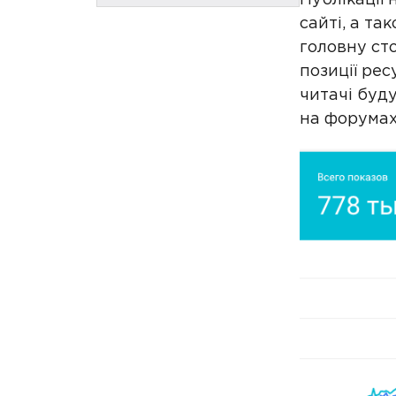
рівнятися
сайті, а та
Як правильно вести
головну ст
блог? Поради на замітку
позиції рес
Висновок
читачі буду
на форумах,