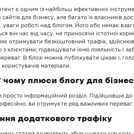
нтент є одним із найбільш ефективних інструме
сайтів для бізнесу, але багато їх власників дос
 уваги роботі над блогом. Його або немає взаг
я він час від часу, не приносячи істотної кори
ляє отримувати безкоштовний трафік, здійсню
 з клієнтами, підвищувати їхню лояльність і з
ереваг. В блозі можна публікувати цікаві і, гол
 користувачів матеріали.
 чому плюси блогу для бізне
не просто інформаційний розділ. Підійшовши до
офесійно, ви отримуєте ряд важливих переваг.
ння додаткового трафіку
нових статей дозволяють збільшувати кількість 