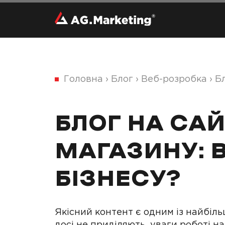
Головна
›
Блог
›
Веб-розробка
›
Бл
БЛОГ НА САЙ
МАГАЗИНУ: 
БІЗНЕСУ?
Якісний контент є одним із найбіль
досі не приділяють уваги роботі на