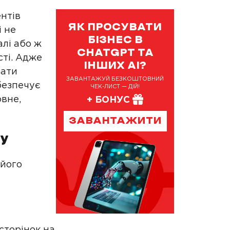
нтів
ЯК ПРОСУВАТИ
і не
БІЗНЕС В
алі або ж
CHATGPT ТА
сті. Адже
ІНШИХ AI?
вати
ЗАВАНТАЖУЙ БЕЗКОШТОВНИЙ
абезпечує
ЧЕК-ЛИСТ — ДІЙ!
овне,
+ БОНУС
ЗАВАНТАЖИТИ
су
 його
сторінок на