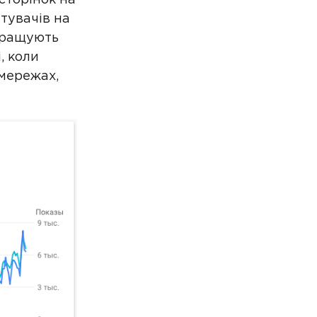
стувачів на
окращують
, коли
цмережах,