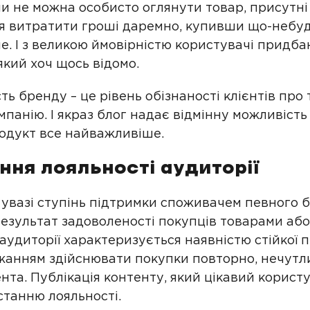
ли не можна особисто оглянути товар, присутні
 витратити гроші даремно, купивши що-небу
не. І з великою ймовірністю користувачі придба
який хоч щось відомо.
ть бренду – це рівень обізнаності клієнтів про 
мпанію. І якраз блог надає відмінну можливість
родукт все найважливіше.
ння лояльності аудиторії
 увазі ступінь підтримки споживачем певного 
результат задоволеності покупців товарами або
аудиторії характеризується наявністю стійкої 
жанням здійснювати покупки повторно, нечутл
нта. Публікація контенту, який цікавий корист
станню лояльності.