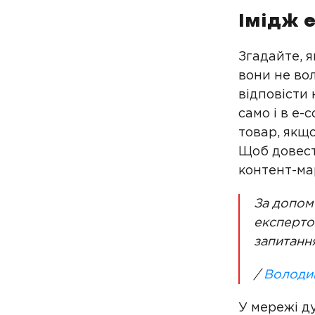
Імідж е
Згадайте, 
вони не во
відповісти 
само і в e
товар, якщо
Щоб довест
контент-ма
За допом
експертом
запитання
/
Володи
У мережі ду