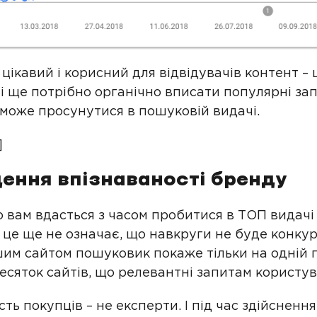
цікавий і корисний для відвідувачів контент – 
ті ще потрібно органічно вписати популярні за
може просунутися в пошуковій видачі.
]
ення впізнаваності бренду
о вам вдасться з часом пробитися в ТОП видачі
 це ще не означає, що навкруги не буде конкур
шим сайтом пошуковик покаже тільки на одній 
десяток сайтів, що релевантні запитам користува
сть покупців – не експерти. І під час здійсненн