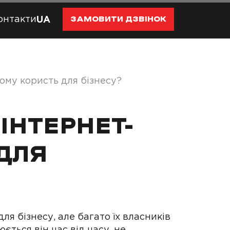
онтакти
UA
ЗАМОВИТИ ДЗВІНОК
чому користь для бізнесу?
ІНТЕРНЕТ-
ДЛЯ
я бізнесу, але багато їх власників
ється він час від часу, не