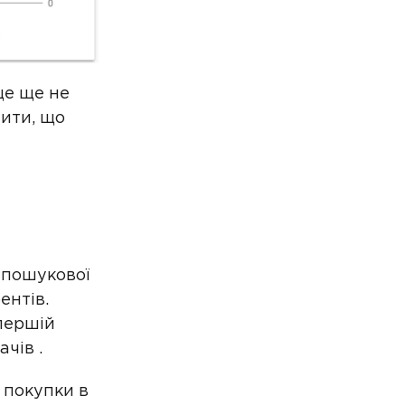
це ще не
пити, що
 пошукової
ентів.
першій
чів .
я покупки в