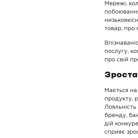
Мережі, ко
побоювання
низькоякіс
товар, про 
Впізнаваніс
послугу, ко
про свій п
Зроста
Мається на
продукту, 
Лояльність 
бренду, ба
дій конкуре
сприяє зро