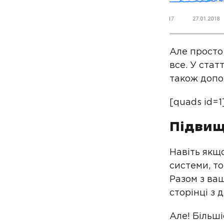
Але просто 
все. У стат
також допо
[quads id=1
Підвищ
Навіть якщ
системи, то
Разом з ва
сторінці з 
Але! Більші