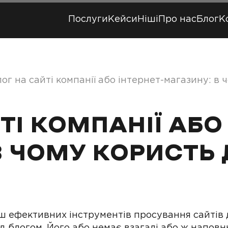
Послуги
Кейси
Ніші
Про нас
Блог
К
ог на сайті компанії або інтернет-магазину: в 
ТІ КОМПАНІЇ АБО 
В ЧОМУ КОРИСТЬ 
ш ефективних інструментів просування сайтів дл
д блогом. Його або немає взагалі або ж наповню