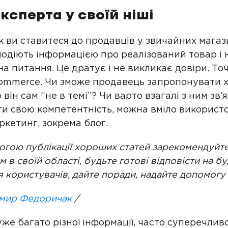
ксперта у своїй ніші
як ви ставитеся до продавців у звичайних магаз
лодіють інформацією про реалізований товар і 
на питання. Це дратує і не викликає довіри. То
-commerce. Чи зможе продавець запропонувати
 він сам “не в темі”? Чи варто взагалі з ним зв’
и свою компетентність, можна вміло використ
ркетинг, зокрема блог.
огою публікації хороших статей зарекомендуйт
 в своїй області, будьте готові відповісти на бу
 користувачів, дайте поради, надайте допомогу 
мир Федоричак
/
же багато різної інформації, часто суперечливо