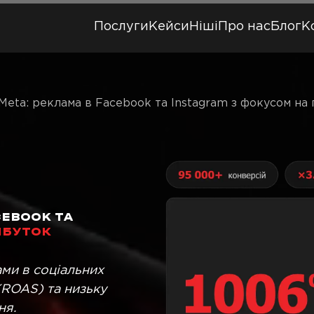
Послуги
Кейси
Ніші
Про нас
Блог
К
Meta: реклама в Facebook та Instagram з фокусом на
CEBOOK ТА
ИБУТОК
ми в соціальних
(ROAS) та низьку
ня.