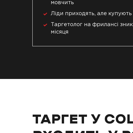
мовчить
Ліди приходять, але купують
Таргетолог на фрилансі зник
місяця
ТАРГЕТ У С