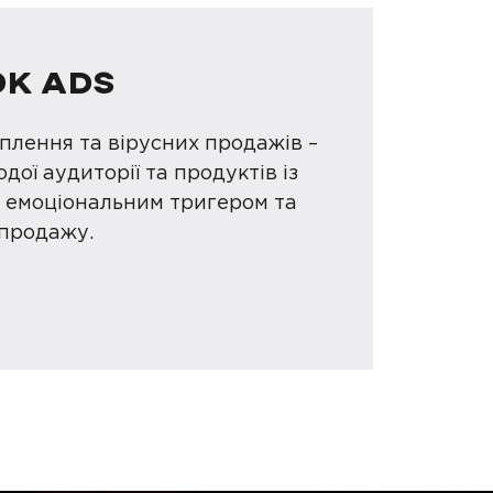
OK ADS
плення та вірусних продажів –
дої аудиторії та продуктів із
, емоціональним тригером та
продажу.