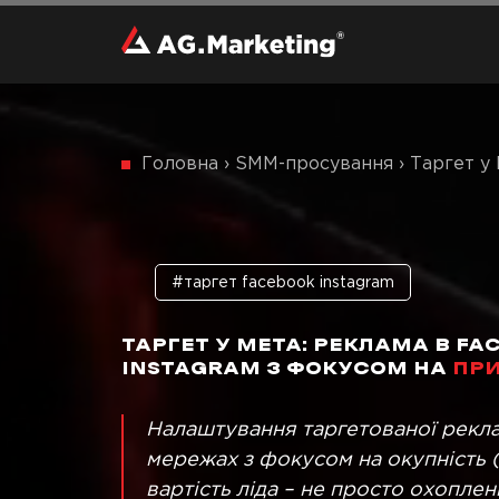
Головна
›
SMM-просування
›
Таргет у 
#таргет facebook instagram
ТАРГЕТ У META: РЕКЛАМА В FA
INSTAGRAM З ФОКУСОМ НА
ПР
Налаштування таргетованої рекла
мережах з фокусом на окупність 
вартість ліда – не просто охоплен