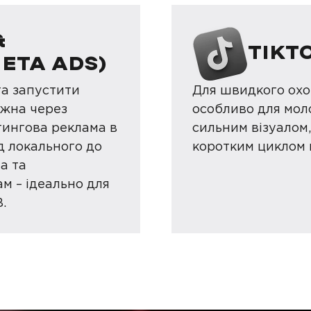
&
TIKT
ETA ADS)
та запустити
Для швидкого охо
ожна через
особливо для моло
тингова реклама в
сильним візуалом
д локального до
коротким циклом 
a та
м – ідеально для
.