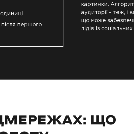
картинки. Алгори
аудиторії – теж, і
 одиниці
що може забезпеч
 після першого
лідів із соціальни
ОЦМЕРЕЖАХ: ЩО