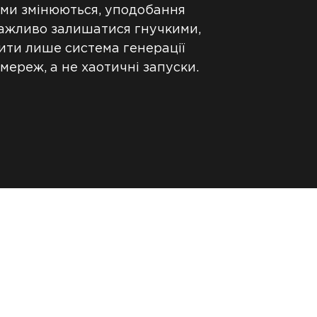
тми змінюються, уподобання
 важливо залишатися гнучкими,
ити лише система генерації
х мереж, а не хаотичні запуски.