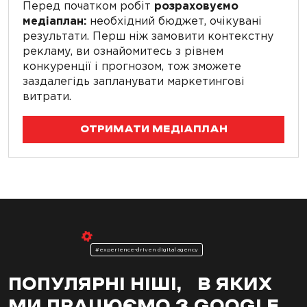
Перед початком робіт
розраховуємо
медіаплан:
необхідний бюджет, очікувані
результати. Перш ніж замовити контекстну
рекламу, ви ознайомитесь з рівнем
конкуренції і прогнозом, тож зможете
заздалегідь запланувати маркетингові
витрати.
ОТРИМАТИ МЕДІАПЛАН
#experience-driven digital agency
ПОПУЛЯРНІ НІШІ, В ЯКИХ
МИ ПРАЦЮЄМО З GOOGLE