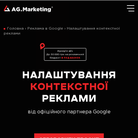
Головна
›
Реклама в Google
›
Налаштування контекстної
реклами
#google ads
До 30 000 грн на рекламний
бюджет
в подарунок
НАЛАШТУВАННЯ
КОНТЕКСТНОЇ
РЕКЛАМИ
від офіційного партнера Google