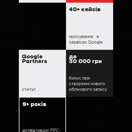
40+ кейсів
просування в
сервісах Google
Google
до
Partners
30 000 грн
бонус при
створенні нового
статус
облікового запису
9+ років
досвід нашої РРС-