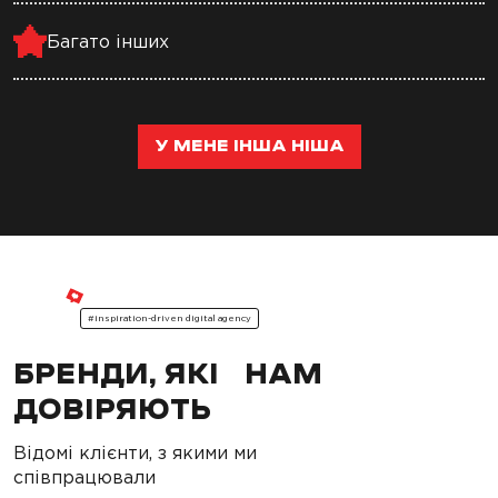
Багато інших
У МЕНЕ ІНША НІША
#inspiration-driven digital agency
БРЕНДИ, ЯКІ НАМ
ДОВІРЯЮТЬ
Відомі клієнти, з якими ми
співпрацювали