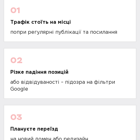
01
Трафік стоїть на місці
попри регулярні публікації та посилання
02
Різке падіння позицій
або відвідуваності – підозра на фільтри
Google
03
Плануєте переїзд
на новий домен або редизайн