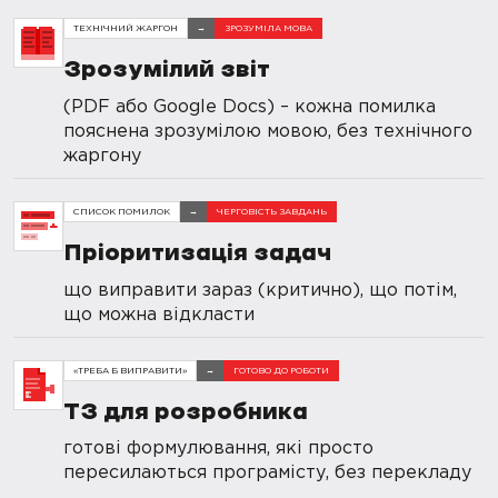
ТЕХНІЧНИЙ ЖАРГОН
→
ЗРОЗУМІЛА МОВА
Зрозумілий звіт
(PDF або Google Docs) – кожна помилка
пояснена зрозумілою мовою, без технічного
жаргону
СПИСОК ПОМИЛОК
→
ЧЕРГОВІСТЬ ЗАВДАНЬ
Пріоритизація задач
що виправити зараз (критично), що потім,
що можна відкласти
«ТРЕБА Б ВИПРАВИТИ»
→
ГОТОВО ДО РОБОТИ
ТЗ для розробника
готові формулювання, які просто
пересилаються програмісту, без перекладу