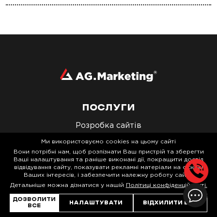
ПОСЛУГИ
Розробка сайтів
SEO
Ми використовуємо cookies на цьому сайті
Вони потрібні нам, щоб розпізнати Ваш пристрій та зберегти
Реклама в Google
Ваші налаштування та раніше виконані дії, покращити досвід
відвідування сайту, показувати рекламні матеріали на основі
SMM-просування
Ваших інтересів, і забезпечити належну роботу сайту.
Детальніше можна дізнатися у нашій
Політиці конфіденційності.
ДОЗВОЛИТИ
КОНТАКТИ
НАЛАШТУВАТИ
ВІДХИЛИТИ ВСЕ
ВСЕ