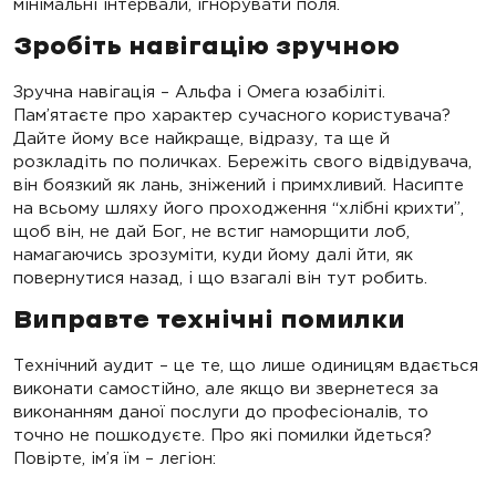
мінімальні інтервали, ігнорувати поля.
Зробіть навігацію зручною
Зручна навігація – Альфа і Омега юзабіліті.
Пам’ятаєте про характер сучасного користувача?
Дайте йому все найкраще, відразу, та ще й
розкладіть по поличках. Бережіть свого відвідувача,
він боязкий як лань, зніжений і примхливий. Насипте
на всьому шляху його проходження “хлібні крихти”,
щоб він, не дай Бог, не встиг наморщити лоб,
намагаючись зрозуміти, куди йому далі йти, як
повернутися назад, і що взагалі він тут робить.
Виправте технічні помилки
Технічний аудит – це те, що лише одиницям вдається
виконати самостійно, але якщо ви звернетеся за
виконанням даної послуги до професіоналів, то
точно не пошкодуєте. Про які помилки йдеться?
Повірте, ім’я їм – легіон: