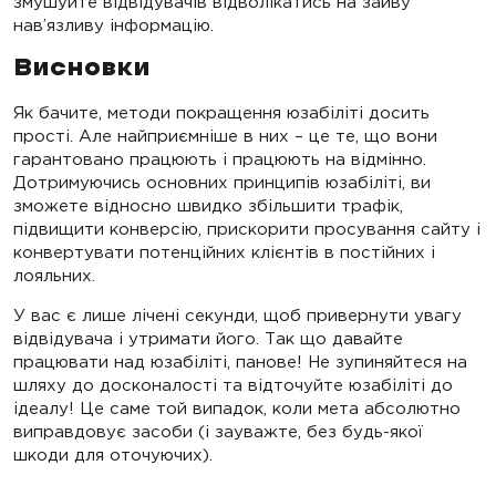
змушуйте відвідувачів відволікатись на зайву
нав’язливу інформацію.
Висновки
Як бачите, методи покращення юзабіліті досить
прості. Але найприємніше в них – це те, що вони
гарантовано працюють і працюють на відмінно.
Дотримуючись основних принципів юзабіліті, ви
зможете відносно швидко збільшити трафік,
підвищити конверсію, прискорити просування сайту і
конвертувати потенційних клієнтів в постійних і
лояльних.
У вас є лише лічені секунди, щоб привернути увагу
відвідувача і утримати його. Так що давайте
працювати над юзабіліті, панове! Не зупиняйтеся на
шляху до досконалості та відточуйте юзабіліті до
ідеалу! Це саме той випадок, коли мета абсолютно
виправдовує засоби (і зауважте, без будь-якої
шкоди для оточуючих).