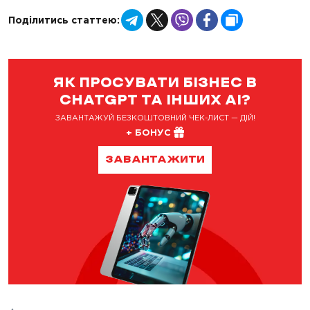
Telegram
X
Viber
Facebook
Copy
Поділитись статтею:
Link
ЯК ПРОСУВАТИ БІЗНЕС В
CHATGPT ТА ІНШИХ AI?
ЗАВАНТАЖУЙ БЕЗКОШТОВНИЙ ЧЕК-ЛИСТ — ДІЙ!
+ БОНУС
ЗАВАНТАЖИТИ