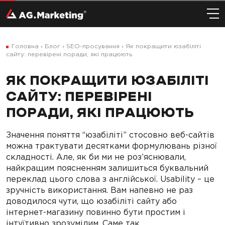
Головна
›
Блог
›
SEO-просування
›
Як покращити юзабіліті
сайту: перевірені поради, які працюють
ЯК ПОКРАЩИТИ ЮЗАБІЛІТІ
САЙТУ: ПЕРЕВІРЕНІ
ПОРАДИ, ЯКІ ПРАЦЮЮТЬ
Значення поняття “юзабіліті” стосовно веб-сайтів
можна трактувати десятками формулювань різної
складності. Але, як би ми не роз’яснювали,
найкращим поясненням залишиться буквальний
переклад цього слова з англійської. Usability – це
зручність використання. Вам напевно не раз
доводилося чути, що юзабіліті сайту або
інтернет-магазину повинно бути простим і
інтуїтивно зрозумілим. Саме так.