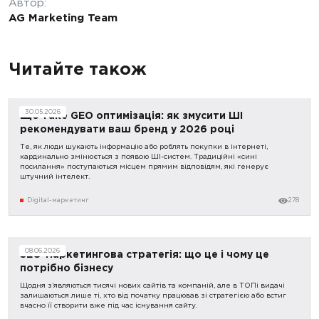
Автор:
AG Marketing Team
Читайте також
30.05.2026
Що таке GEO оптимізація: як змусити ШІ
рекомендувати ваш бренд у 2026 році
Те, як люди шукають інформацію або роблять покупки в інтернеті,
кардинально змінюється з появою ШІ-систем. Традиційні «сині
посилання» поступаються місцем прямим відповідям, які генерує
штучний інтелект.
Digital-маркетинг
278
08.06.2026
SEO-маркетингова стратегія: що це і чому це
потрібно бізнесу
Щодня з’являються тисячі нових сайтів та компаній, але в ТОПі видачі
залишаються лише ті, хто від початку працював зі стратегією або встиг
вчасно її створити вже під час існування сайту.