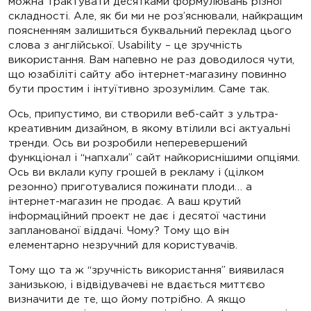
можна трактувати десятками формулювань різної
складності. Але, як би ми не роз’яснювали, найкращим
поясненням залишиться буквальний переклад цього
слова з англійської. Usability – це зручність
використання. Вам напевно не раз доводилося чути,
що юзабіліті сайту або інтернет-магазину повинно
бути простим і інтуїтивно зрозумілим. Саме так.
Ось, припустимо, ви створили веб-сайт з ультра-
креативним дизайном, в якому втілили всі актуальні
тренди. Ось ви розробили неперевершений
функціонал і “напхали” сайт найкориснішими опціями.
Ось ви вклали купу грошей в рекламу і (цілком
резонно) приготувалися пожинати плоди… а
інтернет-магазин не продає. А ваш крутий
інформаційний проект не дає і десятої частини
запланованої віддачі. Чому? Тому що він
елементарно незручний для користувачів.
Тому що та ж “зручність використання” виявилася
занизькою, і відвідувачеві не вдається миттєво
визначити де те, що йому потрібно. А якщо