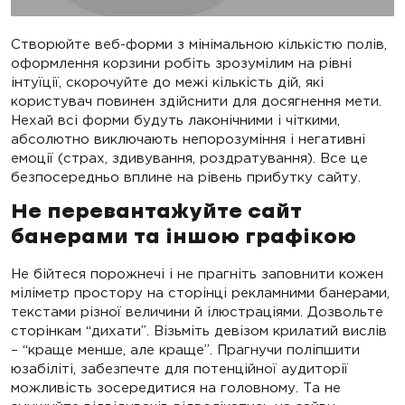
Створюйте веб-форми з мінімальною кількістю полів,
оформлення корзини робіть зрозумілим на рівні
інтуїції, скорочуйте до межі кількість дій, які
користувач повинен здійснити для досягнення мети.
Нехай всі форми будуть лаконічними і чіткими,
абсолютно виключають непорозуміння і негативні
емоції (страх, здивування, роздратування). Все це
безпосередньо вплине на рівень прибутку сайту.
Не перевантажуйте сайт
банерами та іншою графікою
Не бійтеся порожнечі і не прагніть заповнити кожен
міліметр простору на сторінці рекламними банерами,
текстами різної величини й ілюстраціями. Дозвольте
сторінкам “дихати”. Візьміть девізом крилатий вислів
– “краще менше, але краще”. Прагнучи поліпшити
юзабіліті, забезпечте для потенційної аудиторії
можливість зосередитися на головному. Та не