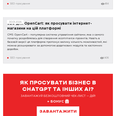
SEO-просування
484
30.01.2026
SEO для OpenCart: як просувати інтернет-
магазини на цій платформі
CMS OpenCart – популярна система управління сайтами, яка з самого
початку розроблялась для створення ecommerce-проектів. Навіть в
базовій версії ця платформа пропонує велику кількість можливостей, які
можна розширювати за допомогою додаткових модулів та кастомних
доробок.
SEO-просування
1406
ЯК ПРОСУВАТИ БІЗНЕС В
CHATGPT ТА ІНШИХ AI?
ЗАВАНТАЖУЙ БЕЗКОШТОВНИЙ ЧЕК-ЛИСТ — ДІЙ!
+ БОНУС
ЗАВАНТАЖИТИ