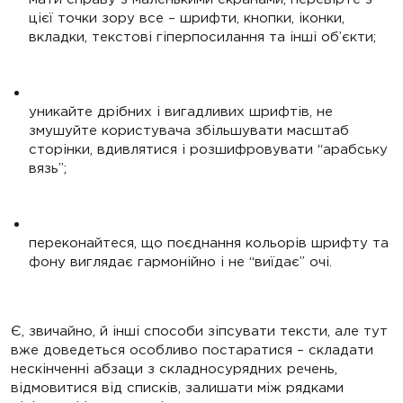
цієї точки зору все – шрифти, кнопки, іконки,
вкладки, текстові гіперпосилання та інші об’єкти;
уникайте дрібних і вигадливих шрифтів, не
змушуйте користувача збільшувати масштаб
сторінки, вдивлятися і розшифровувати “арабську
вязь”;
переконайтеся, що поєднання кольорів шрифту та
фону виглядає гармонійно і не “виїдає” очі.
Є, звичайно, й інші способи зіпсувати тексти, але тут
вже доведеться особливо постаратися – складати
нескінченні абзаци з складносурядних речень,
відмовитися від списків, залишати між рядками