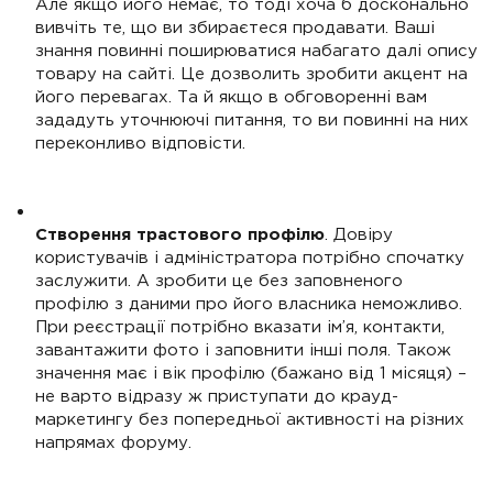
Але якщо його немає, то тоді хоча б досконально
вивчіть те, що ви збираєтеся продавати. Ваші
знання повинні поширюватися набагато далі опису
товару на сайті. Це дозволить зробити акцент на
його перевагах. Та й якщо в обговоренні вам
зададуть уточнюючі питання, то ви повинні на них
переконливо відповісти.
Створення трастового профілю
. Довіру
користувачів і адміністратора потрібно спочатку
заслужити. А зробити це без заповненого
профілю з даними про його власника неможливо.
При реєстрації потрібно вказати ім’я, контакти,
завантажити фото і заповнити інші поля. Також
значення має і вік профілю (бажано від 1 місяця) –
не варто відразу ж приступати до крауд-
маркетингу без попередньої активності на різних
напрямах форуму.