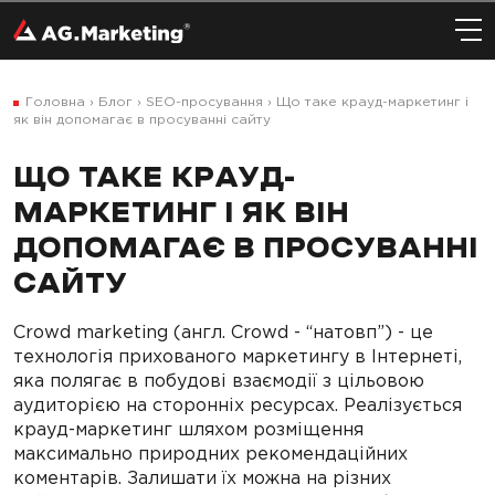
Головна
›
Блог
›
SEO-просування
›
Що таке крауд-маркетинг і
як він допомагає в просуванні сайту
ЩО ТАКЕ КРАУД-
МАРКЕТИНГ І ЯК ВІН
ДОПОМАГАЄ В ПРОСУВАННІ
САЙТУ
Crowd marketing (англ. Crowd - “натовп”) - це
технологія прихованого маркетингу в Інтернеті,
яка полягає в побудові взаємодії з цільовою
аудиторією на сторонніх ресурсах. Реалізується
крауд-маркетинг шляхом розміщення
максимально природних рекомендаційних
коментарів. Залишати їх можна на різних