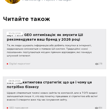
Читайте також
30.05.2026
Що таке GEO оптимізація: як змусити ШІ
рекомендувати ваш бренд у 2026 році
Те, як люди шукають інформацію або роблять покупки в інтернеті,
кардинально змінюється з появою ШІ-систем. Традиційні «сині
посилання» поступаються місцем прямим відповідям, які генерує
штучний інтелект.
Digital-маркетинг
278
08.06.2026
SEO-маркетингова стратегія: що це і чому це
потрібно бізнесу
Щодня з’являються тисячі нових сайтів та компаній, але в ТОПі видачі
залишаються лише ті, хто від початку працював зі стратегією або встиг
вчасно її створити вже під час існування сайту.
SEO-просування
484