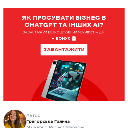
ЯК ПРОСУВАТИ БІЗНЕС В
CHATGPT ТА ІНШИХ AI?
ЗАВАНТАЖУЙ БЕЗКОШТОВНИЙ ЧЕК-ЛИСТ — ДІЙ!
+ БОНУС
ЗАВАНТАЖИТИ
Автор:
Григорська Галина
Marketing Project Manager