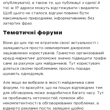
опублікувати), а також те, що публікації з однієї й
тієї ж IP адреси можуть відстежувати і видаляти.
Щоб цього не сталося, відгуки повинні бути
максимально природними, інформативними, без
затертих фраз.
Тематичні форуми
Вони до цих пір не втратили своєї актуальності і
залишаються просто невичерпним джерелом
зацікавлених користувачів. Грамотно організований
крауд-маркетинг допоможе значно підвищити трафік
саме за рахунок цих майданчиків. Тут користувачі
діляться своїми проблемами, просять поради,
шукають однодумців.
Але якщо ви вибрали в якості майданчика саме
форуми, то врахуйте, що на пошук відповідних тем
для обговорень може знадобитися багато часу. Тут
не пробачають неточностей, помилок або
некомпетентності в обговорюваних проблемах, а
відверто рекламні пости, залишені щойно