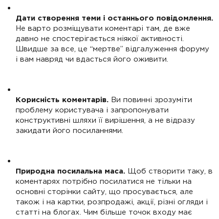
Дати створення теми і останнього повідомлення.
Не варто розміщувати коментарі там, де вже
давно не спостерігається ніякої активності.
Швидше за все, це “мертве” відгалуження форуму
і вам навряд чи вдасться його оживити.
Корисність коментарів.
Ви повинні зрозуміти
проблему користувача і запропонувати
конструктивні шляхи її вирішення, а не відразу
закидати його посиланнями.
Природна посилальна маса.
Щоб створити таку, в
коментарях потрібно посилатися не тільки на
основні сторінки сайту, що просувається, але
також і на картки, розпродажі, акції, різні огляди і
статті на блогах. Чим більше точок входу має