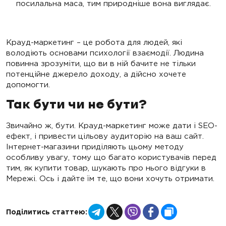
посилальна маса, тим природніше вона виглядає.
Крауд-маркетинг – це робота для людей, які
володіють основами психології взаємодії. Людина
повинна зрозуміти, що ви в ній бачите не тільки
потенційне джерело доходу, а дійсно хочете
допомогти.
Так бути чи не бути?
Звичайно ж, бути. Крауд-маркетинг може дати і SEO-
ефект, і привести цільову аудиторію на ваш сайт.
Інтернет-магазини приділяють цьому методу
особливу увагу, тому що багато користувачів перед
тим, як купити товар, шукають про нього відгуки в
Мережі. Ось і дайте їм те, що вони хочуть отримати.
Telegram
X
Viber
Facebook
Copy
Поділитись статтею:
Link