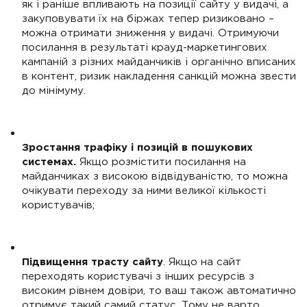
як і раніше впливають на позиції сайту у видачі, а
закуповувати їх на біржах тепер ризиковано –
можна отримати зниження у видачі. Отримуючи
посилання в результаті крауд-маркетингових
кампаній з різних майданчиків і органічно вписаних
в контент, ризик накладення санкцій можна звести
до мінімуму.
Зростання трафіку і позицій в пошукових
системах.
Якщо розмістити посилання на
майданчиках з високою відвідуваністю, то можна
очікувати переходу за ними великої кількості
користувачів;
Підвищення трасту сайту
. Якщо на сайт
переходять користувачі з інших ресурсів з
високим рівнем довіри, то ваш також автоматично
отримує такий самий статус. Тому не варто