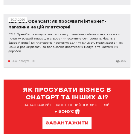
30.01.2026
SEO для OpenCart: як просувати інтернет-
магазини на цій платформі
CMS OpenCart – популярна система управління сайтами, яка з самого
початку розроблялась для створення ecommerce-проектів. Навіть в
базовій версії ця платформа пропонує велику кількість можливостей, які
можна розширювати за допомогою додаткових модулів та кастомних
доробок.
SEO-просування
1406
ЯК ПРОСУВАТИ БІЗНЕС В
CHATGPT ТА ІНШИХ AI?
ЗАВАНТАЖУЙ БЕЗКОШТОВНИЙ ЧЕК-ЛИСТ — ДІЙ!
+ БОНУС
ЗАВАНТАЖИТИ