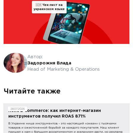
🇺🇦
Чек-лист на
украинском языке
Автор:
Задорожня Влада
Head of Marketing & Operations
Читайте также
28.07.2026
Кейс E-commerce: как интернет-магазин
инструментов получил ROAS 871%
В Украине ниша инструментов – это настоящий «океан» с тысячами
товаров и ожесточенной борьбой за каждого покупателя. Наш клиент
пришел к нам с большим ассортиментом и желанием расти, но реклама