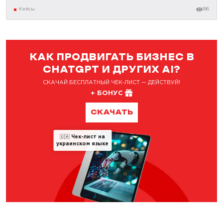
Кейсы
186
КАК ПРОДВИГАТЬ БИЗНЕС В
CHATGPT И ДРУГИХ AI?
СКАЧАЙ БЕСПЛАТНЫЙ ЧЕК-ЛИСТ — ДЕЙСТВУЙ!
+ БОНУС
СКАЧАТЬ
🇺🇦
Чек-лист на
украинском языке