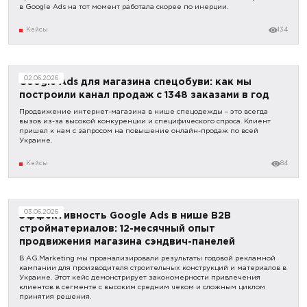
в Google Ads на тот момент работала скорее по инерции.
Кейсы
134
02.06.2026
Google Ads для магазина спецобуви: как мы
построили канал продаж с 1348 заказами в год
Продвижение интернет-магазина в нише спецодежды – это всегда
вызов из-за высокой конкуренции и специфического спроса. Клиент
пришел к нам с запросом на повышение онлайн-продаж по всей
Украине.
Кейсы
84
03.06.2026
Эффективность Google Ads в нише B2B
стройматериалов: 12-месячный опыт
продвижения магазина сэндвич-панелей
В AG.Marketing мы проанализировали результаты годовой рекламной
кампании для производителя строительных конструкций и материалов в
Украине. Этот кейс демонстрирует закономерности привлечения
клиентов в сегменте с высоким средним чеком и сложным циклом
принятия решения.