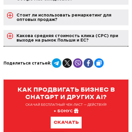
Стоит ли использовать ремаркетинг для
оптовых продаж?
Какова средняя стоимость клика (CPC) при
выходе на рынок Польши и ЕС?
Telegram
X
Viber
Facebook
Copy
Поделиться статьей:
Link
КАК ПРОДВИГАТЬ БИЗНЕС В
CHATGPT И ДРУГИХ AI?
СКАЧАЙ БЕСПЛАТНЫЙ ЧЕК-ЛИСТ — ДЕЙСТВУЙ!
+ БОНУС
СКАЧАТЬ