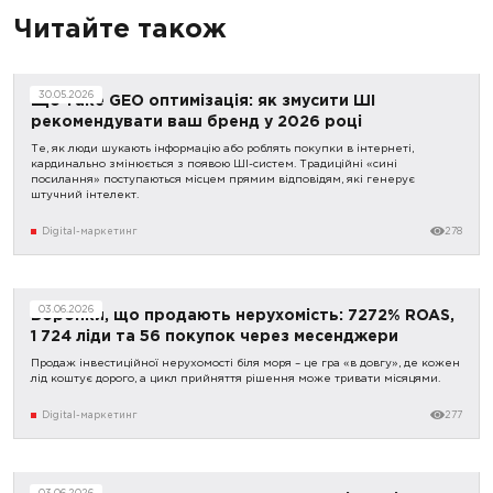
Читайте також
30.05.2026
Що таке GEO оптимізація: як змусити ШІ
рекомендувати ваш бренд у 2026 році
Те, як люди шукають інформацію або роблять покупки в інтернеті,
кардинально змінюється з появою ШІ-систем. Традиційні «сині
посилання» поступаються місцем прямим відповідям, які генерує
штучний інтелект.
Digital-маркетинг
278
03.06.2026
Воронки, що продають нерухомість: 7272% ROAS,
1 724 ліди та 56 покупок через месенджери
Продаж інвестиційної нерухомості біля моря – це гра «в довгу», де кожен
лід коштує дорого, а цикл прийняття рішення може тривати місяцями.
Digital-маркетинг
277
03.06.2026