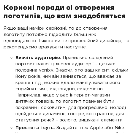
Корисні поради зі створення
логотипів, що вам знадобляться
Якщо ваші наміри серйозні, то до створення
логотипу потрібно підходити більш ніж
відповідально. І якщо ви не професійний дизайнер, то
рекомендуємо врахувати наступне:
Вивчіть аудиторію.
Правильно складений
портрет вашої цільової аудиторії – це вже
половина успіху. Знаючи, хто ваш клієнт, скільки
йому років, чим він займається, що вважає за
краще і т.д., можна вдало маніпулювати його
сприйняттям і, відповідно, свідомістю.
Наприклад, якщо у вас інтернет-магазин
дитячих товарів, то логотип повинен бути
яскравим і соковитим, для прогресивної молоді
підійде все динамічне, гостре, контрастне, для
статусних речей – золото, вишукані елементи.
Простота і суть.
Згадайте ті ж Apple або Nike.