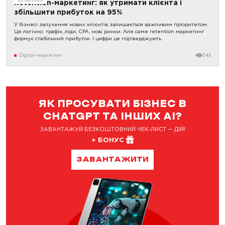
Retention-маркетинг: як утримати клієнта і
збільшити прибуток на 95%
У бізнесі залучення нових клієнтів залишається важливим пріоритетом.
Це логічно: трафік, ліди, CPA, нові ринки. Але саме retention маркетинг
формує стабільний прибуток. І цифри це підтверджують.
Digital-маркетинг
345
ЯК ПРОСУВАТИ БІЗНЕС В
CHATGPT ТА ІНШИХ AI?
ЗАВАНТАЖУЙ БЕЗКОШТОВНИЙ ЧЕК-ЛИСТ — ДІЙ!
+ БОНУС
ЗАВАНТАЖИТИ