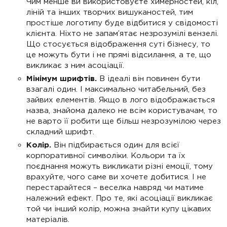
Чим менше ви використовуєте химерностей, кіл,
ліній та інших творчих вишуканостей, тим
простіше логотипу буде відбитися у свідомості
клієнта. Ніхто не запам’ятає незрозумілі вензелі.
Що стосується відображення суті бізнесу, то
це можуть бути і не прямі відсилання, а те, що
викликає з ним асоціації.
Мінімум шрифтів.
В ідеалі він повинен бути
взагалі один. І максимально читабельний, без
зайвих елементів. Якщо в лого відображається
назва, знайома далеко не всім користувачам, то
не варто її робити ще більш незрозумілою через
складний шрифт.
Колір.
Він підбирається один для всієї
корпоративної символіки. Кольори та їх
поєднання можуть викликати різні емоції, тому
врахуйте, чого саме ви хочете добитися. І не
перестарайтеся – веселка навряд чи матиме
належний ефект. Про те, які асоціації викликає
той чи інший колір, можна знайти купу цікавих
матеріалів.