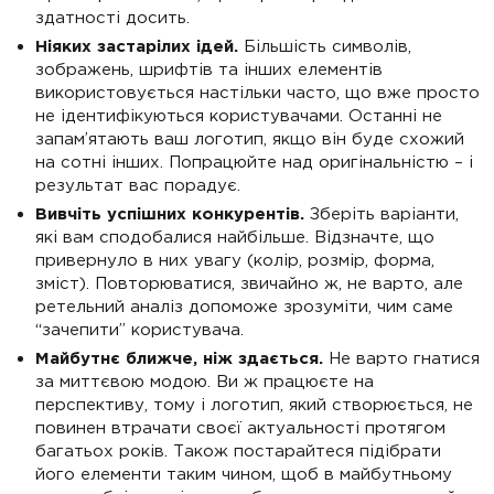
здатності досить.
Ніяких застарілих ідей.
Більшість символів,
зображень, шрифтів та інших елементів
використовується настільки часто, що вже просто
не ідентифікуються користувачами. Останні не
запам’ятають ваш логотип, якщо він буде схожий
на сотні інших. Попрацюйте над оригінальністю – і
результат вас порадує.
Вивчіть успішних конкурентів.
Зберіть варіанти,
які вам сподобалися найбільше. Відзначте, що
привернуло в них увагу (колір, розмір, форма,
зміст). Повторюватися, звичайно ж, не варто, але
ретельний аналіз допоможе зрозуміти, чим саме
“зачепити” користувача.
Майбутнє ближче, ніж здається.
Не варто гнатися
за миттєвою модою. Ви ж працюєте на
перспективу, тому і логотип, який створюється, не
повинен втрачати своєї актуальності протягом
багатьох років. Також постарайтеся підібрати
його елементи таким чином, щоб в майбутньому