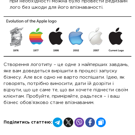
при необхідності можна було провести редизайн
лого без шкоди для його впізнаваності.
Створення логотипу – це одне з найперших завдань,
яке вам доведеться вирішити в процесі запуску
бізнесу. Але все одно не варто поспішати. Ідею, як
говорять, потрібно виносити, дати їй дозріти і
відчути, що це саме те, що ви хочете піднести своїм
клієнтам. Пробуйте, приміряйте, радьтеся – і ваш
бізнес обов’язково стане впізнаваним.
Telegram
X
Viber
Facebook
Copy
Поділитись статтею:
Link