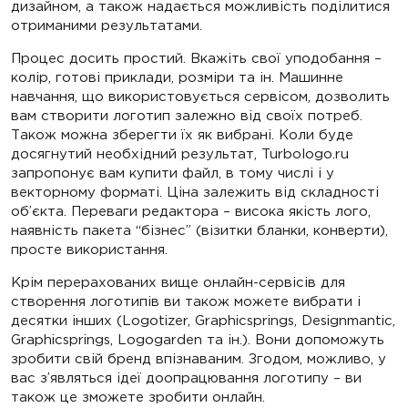
дизайном, а також надається можливість поділитися
отриманими результатами.
Процес досить простий. Вкажіть свої уподобання –
колір, готові приклади, розміри та ін. Машинне
навчання, що використовується сервісом, дозволить
вам створити логотип залежно від своїх потреб.
Також можна зберегти їх як вибрані. Коли буде
досягнутий необхідний результат, Turbologo.ru
запропонує вам купити файл, в тому числі і у
векторному форматі. Ціна залежить від складності
об’єкта. Переваги редактора – висока якість лого,
наявність пакета “бізнес” (візитки бланки, конверти),
просте використання.
Крім перерахованих вище онлайн-сервісів для
створення логотипів ви також можете вибрати і
десятки інших (Logotizer, Graphicsprings, Designmantic,
Graphicsprings, Logogarden та ін.). Вони допоможуть
зробити свій бренд впізнаваним. Згодом, можливо, у
вас з’являться ідеї доопрацювання логотипу – ви
також це зможете зробити онлайн.