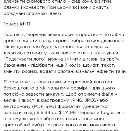
елементи фірмового стилю – фавікони, візитки,
бланки і конверти. При цьому всі вони будуть
об’єднані спільною ідеєю.
[quads id=1]
Процес створення знака досить простий – потрібно
просто ввести назву фірми і вибрати вид діяльності.
Після цього вам буде запропоновано декілька
десятків готових унікальних логотипів. Клікнувши
“Редагувати лого”, можна змінити дизайн за своїм
бажанням – підібрати інший колір, шрифт, текст,
змінити розмір, додати слоган, візуальні ефекти та ін.
Є можливість завантажити отриманий логотип
безкоштовно в мінімальному розмірі – для цього
потрібно завести аккаунт. Щоб отримати файл у
великій якості в растровому (PNG, JPEG) або
векторному (PDF, SVG) форматах, доведеться
заплатити від $ 9,99 до $ 24,99. Переваги Logaster –
в ньому легко розібратися навіть новачкові,
пристойний вибір готових логотипів, можливість
створити унікальний фавікон, отримати фірмовий