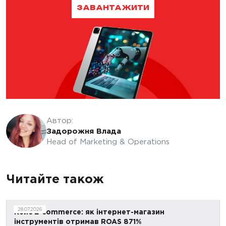
ЗАВАНТАЖИТИ
Автор:
Задорожня Влада
Head of Marketing & Operations
Читайте також
28.07.2026
Кейс E-commerce: як інтернет-магазин
інструментів отримав ROAS 871%