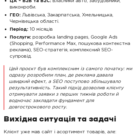
ЦА – B2B та B2C:
власники авто, забудовники,
виконроби.
ГЕО:
Львівська, Закарпатська, Хмельницька,
Чернівецька області.
Період:
10 місяців
Послуги:
розробка landing pages, Google Ads
(Shopping, Performance Max, пошукова контекстна
реклама), SEO-стратегія, комплексний SEO-
супровід.
Цей проєкт був комплексним із самого початку: ми
одразу розробили план, де реклама давала
швидкий ефект, а SEO поступово збільшувало
результативність. Такий підхід дозволив клієнту
отримувати заявки з перших тижнів роботи й
водночас закладати фундамент для
довгострокового росту
.
Вихідна ситуація та задачі
Клієнт уже мав сайт і асортимент товарів, але: