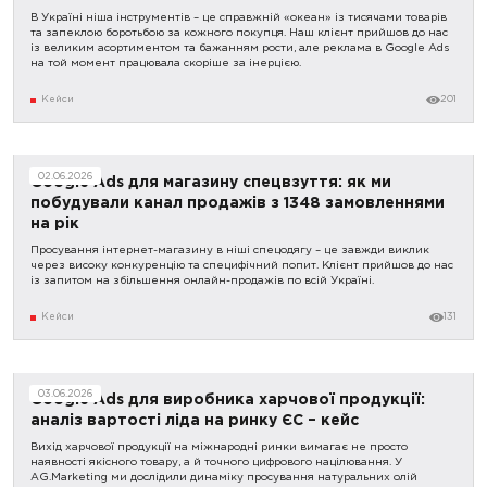
В Україні ніша інструментів – це справжній «океан» із тисячами товарів
та запеклою боротьбою за кожного покупця. Наш клієнт прийшов до нас
із великим асортиментом та бажанням рости, але реклама в Google Ads
на той момент працювала скоріше за інерцією.
Кейси
201
02.06.2026
Google Ads для магазину спецвзуття: як ми
побудували канал продажів з 1348 замовленнями
на рік
Просування інтернет-магазину в ніші спецодягу – це завжди виклик
через високу конкуренцію та специфічний попит. Клієнт прийшов до нас
із запитом на збільшення онлайн-продажів по всій Україні.
Кейси
131
03.06.2026
Google Ads для виробника харчової продукції:
аналіз вартості ліда на ринку ЄС – кейс
Вихід харчової продукції на міжнародні ринки вимагає не просто
наявності якісного товару, а й точного цифрового націлювання. У
AG.Marketing ми дослідили динаміку просування натуральних олій