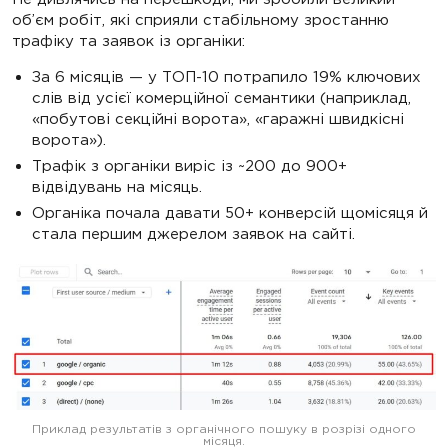
об’єм робіт, які сприяли стабільному зростанню
трафіку та заявок із органіки:
За 6 місяців — у ТОП-10 потрапило 19% ключових
слів від усієї комерційної семантики (наприклад,
«побутові секційні ворота», «гаражні швидкісні
ворота»).
Трафік з органіки виріс із ~200 до 900+
відвідувань на місяць.
Органіка почала давати 50+ конверсій щомісяця й
стала першим джерелом заявок на сайті.
Приклад результатів з органічного пошуку в розрізі одного
місяця.