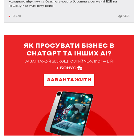
холодного віджиму та безглютенового борошна в сегменті B2B на
нашому практичному кейсі.
Кейси
2435
ЯК ПРОСУВАТИ БІЗНЕС В
CHATGPT ТА ІНШИХ AI?
ЗАВАНТАЖУЙ БЕЗКОШТОВНИЙ ЧЕК-ЛИСТ — ДІЙ!
+ БОНУС
ЗАВАНТАЖИТИ