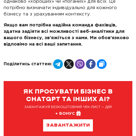
однаково «хороших» чи «поганих» для всіх. Це
потрібно визначати індивідуально для кожного
бізнесу та з урахуванням контексту.
Якщо вам потрібна надійна команда фахівців,
здатна задіяти всі можливості веб-аналітики для
вашого бізнесу, зв’яжіться з нами. Ми обов’язково
відповімо на всі ваші запитання.
Telegram
X
Viber
Facebook
Copy
Поділитись статтею:
Link
ЯК ПРОСУВАТИ БІЗНЕС В
CHATGPT ТА ІНШИХ AI?
ЗАВАНТАЖУЙ БЕЗКОШТОВНИЙ ЧЕК-ЛИСТ — ДІЙ!
+ БОНУС
ЗАВАНТАЖИТИ