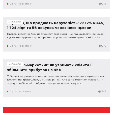
Digital-маркетинг
276
03.06.2026
Воронки, що продають нерухомість: 7272% ROAS,
1 724 ліди та 56 покупок через месенджери
Продаж інвестиційної нерухомості біля моря – це гра «в довгу», де кожен
лід коштує дорого, а цикл прийняття рішення може тривати місяцями.
Digital-маркетинг
275
03.06.2026
Retention-маркетинг: як утримати клієнта і
збільшити прибуток на 95%
У бізнесі залучення нових клієнтів залишається важливим пріоритетом.
Це логічно: трафік, ліди, CPA, нові ринки. Але саме retention маркетинг
формує стабільний прибуток. І цифри це підтверджують.
Digital-маркетинг
343