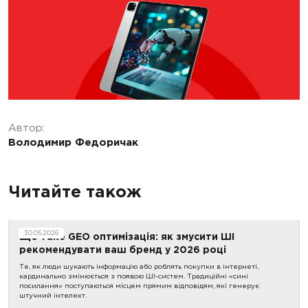
Автор:
Володимир Федоричак
Читайте також
30.05.2026
Що таке GEO оптимізація: як змусити ШІ
рекомендувати ваш бренд у 2026 році
Те, як люди шукають інформацію або роблять покупки в інтернеті,
кардинально змінюється з появою ШІ-систем. Традиційні «сині
посилання» поступаються місцем прямим відповідям, які генерує
штучний інтелект.