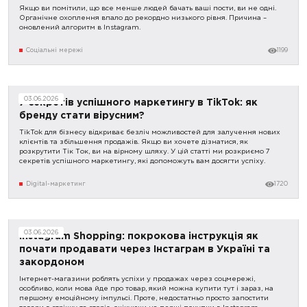
Якщо ви помітили, що все менше людей бачать ваші пости, ви не одні.
Органічне охоплення впало до рекордно низького рівня. Причина –
оновлений алгоритм в Instagram.
Соціальні мережі
1199
03.06.2026
7 секретів успішного маркетингу в TikTok: як
бренду стати вірусним?
TikTok для бізнесу відкриває безліч можливостей для залучення нових
клієнтів та збільшення продажів. Якщо ви хочете дізнатися, як
розкрутити Тік Ток, ви на вірному шляху. У цій статті ми розкриємо 7
секретів успішного маркетингу, які допоможуть вам досягти успіху.
Digital-маркетинг
1720
03.06.2026
Instagram Shopping: покрокова інструкція як
почати продавати через Інстаграм в Україні та
закордоном
Інтернет-магазини роблять успіхи у продажах через соцмережі,
особливо, коли мова йде про товар, який можна купити тут і зараз, на
першому емоційному імпульсі. Проте, недостатньо просто запостити