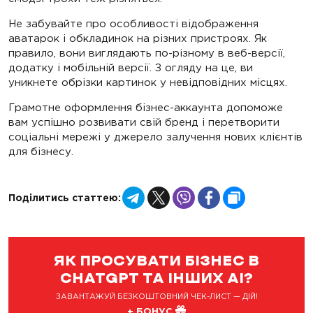
Не забувайте про особливості відображення
аватарок і обкладинок на різних пристроях. Як
правило, вони виглядають по-різному в веб-версії,
додатку і мобільній версії. З огляду на це, ви
уникнете обрізки картинок у невідповідних місцях.
Грамотне оформлення бізнес-аккаунта допоможе
вам успішно розвивати свій бренд і перетворити
соціальні мережі у джерело залучення нових клієнтів
для бізнесу.
Telegram
X
Viber
Facebook
Copy
Поділитись статтею:
Link
ЯК ПРОСУВАТИ БІЗНЕС В
CHATGPT ТА ІНШИХ AI?
ЗАВАНТАЖУЙ БЕЗКОШТОВНИЙ ЧЕК-ЛИСТ — ДІЙ!
+ БОНУС