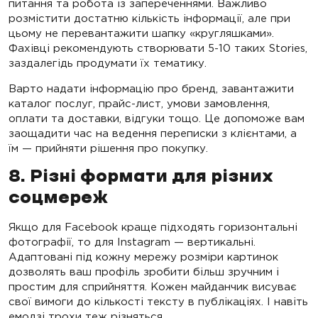
питання та робота із запереченнями. Важливо
розмістити достатню кількість інформації, але при
цьому не перевантажити шапку «кругляшками».
Фахівці рекомендують створювати 5-10 таких Stories,
заздалегідь продумати їх тематику.
Варто надати інформацію про бренд, завантажити
каталог послуг, прайс-лист, умови замовлення,
оплати та доставки, відгуки тощо. Це допоможе вам
заощадити час на ведення переписки з клієнтами, а
їм — прийняти рішення про покупку.
8. Різні формати для різних
соцмереж
Якщо для Facebook краще підходять горизонтальні
фотографії, то для Instagram — вертикальні.
Адаптовані під кожну мережу розміри картинок
дозволять ваш профіль зробити більш зручним і
простим для сприйняття. Кожен майданчик висуває
свої вимоги до кількості тексту в публікаціях. І навіть
емодзі трохи теж різняться.