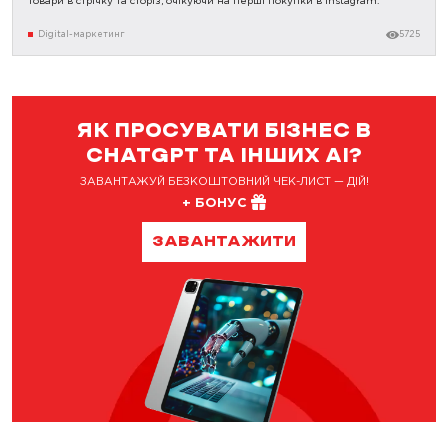
товари в стрічку та сторіз, очікуючи на перші покупки в Instagram.
Digital-маркетинг
5725
ЯК ПРОСУВАТИ БІЗНЕС В
CHATGPT ТА ІНШИХ AI?
ЗАВАНТАЖУЙ БЕЗКОШТОВНИЙ ЧЕК-ЛИСТ — ДІЙ!
+ БОНУС
ЗАВАНТАЖИТИ