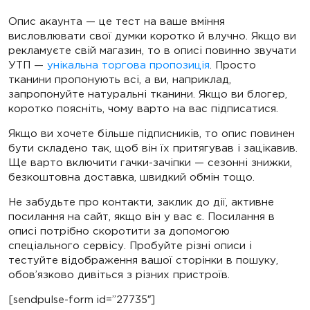
Опис акаунта — це тест на ваше вміння
висловлювати свої думки коротко й влучно. Якщо ви
рекламуєте свій магазин, то в описі повинно звучати
УТП —
унікальна торгова пропозиція
. Просто
тканини пропонують всі, а ви, наприклад,
запропонуйте натуральні тканини. Якщо ви блогер,
коротко поясніть, чому варто на вас підписатися.
Якщо ви хочете більше підписників, то опис повинен
бути складено так, щоб він їх притягував і зацікавив.
Ще варто включити гачки-зачіпки — сезонні знижки,
безкоштовна доставка, швидкий обмін тощо.
Не забудьте про контакти, заклик до дії, активне
посилання на сайт, якщо він у вас є. Посилання в
описі потрібно скоротити за допомогою
спеціального сервісу. Пробуйте різні описи і
тестуйте відображення вашої сторінки в пошуку,
обов’язково дивіться з різних пристроїв.
[sendpulse-form id=”27735″]