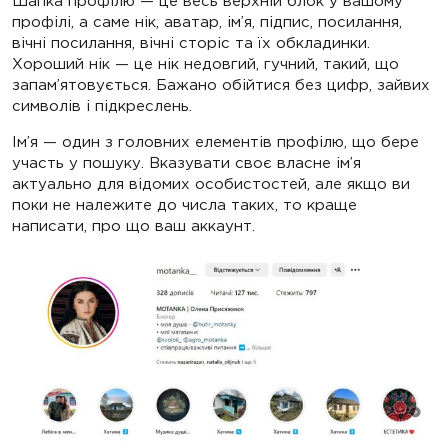
Шапка профілю — це весь верхній блок у вашому
профілі, а саме нік, аватар, ім’я, підпис, посилання,
вічні посилання, вічні сторіс та їх обкладинки.
Хороший нік — це нік недовгий, гучний, такий, що
запам’ятовується. Бажано обійтися без цифр, зайвих
символів і підкреслень.
Ім’я — один з головних елементів профілю, що бере
участь у пошуку. Вказувати своє власне ім’я
актуально для відомих особистостей, але якщо ви
поки не належите до числа таких, то краще
написати, про що ваш аккаунт.